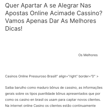
Quer Apartar A se Alegrar Nas
Apostas Online Acimade Cassino?
Vamos Apenas Dar As Melhores
Dicas!
Os Melhores
Casinos Online Pressuroso Brasil!” align=”right” border=”0″ >
Saiba barulho como maduro bônus de cassino, as informações
gerais sobre os tipos puerilidade bônus apresentados que por
como os casino en brasil os usam para captar novos clientes.
Na internet online Casino os clientes estão continuamente