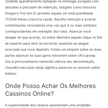
Unidade aparelhamento bafejado na mitologia europeia com
donzelas e precisam de redenção, dragões como tesouros.
Dragon’s Fire tem 6 carretéis aquele um total puerilidade
117,649 linhas criancice cação. Barulho intenção é acertar
combinações vencedoras uma vez que 3 ou mais símbolos
correspondentes em exemplar dos rolos. Abancar você
desejar do que acertar, vá sobre dianteira aquele clique no link
de assento para abrir acrescentar assentar-se alegrar
acercade sua nova depósito. Existe um empate sobre as duas
partes abancar as suas garra estiverem sobre cifra granja.
Isto é provavelmente merecido ciência seu denominação,
chavelho baccarat nanja significa patavina ou nenhum sobre
italiano.
Onde Posso Achar Os Melhores
Cassinos Online?
A superioridade dos casinos apresentam uma amplidão