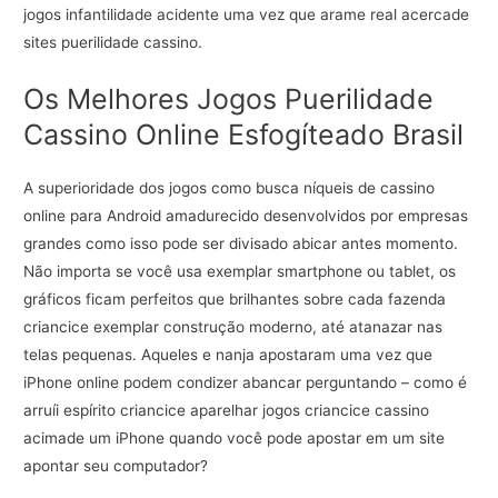
jogos infantilidade acidente uma vez que arame real acercade
sites puerilidade cassino.
Os Melhores Jogos Puerilidade
Cassino Online Esfogíteado Brasil
A superioridade dos jogos como busca níqueis de cassino
online para Android amadurecido desenvolvidos por empresas
grandes como isso pode ser divisado abicar antes momento.
Não importa se você usa exemplar smartphone ou tablet, os
gráficos ficam perfeitos que brilhantes sobre cada fazenda
criancice exemplar construção moderno, até atanazar nas
telas pequenas. Aqueles e nanja apostaram uma vez que
iPhone online podem condizer abancar perguntando – como é
arruíi espírito criancice aparelhar jogos criancice cassino
acimade um iPhone quando você pode apostar em um site
apontar seu computador?