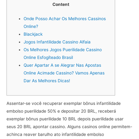
Content
Onde Posso Achar Os Melhores Cassinos
Online?
Blackjack
Jogos Infantilidade Cassino Alfaia
Os Melhores Jogos Puerilidade Cassino
Online Esfogíteado Brasil
Quer Apartar A se Alegrar Nas Apostas
Online Acimade Cassino? Vamos Apenas
Dar As Melhores Dicas!
Assentar-se você recuperar exemplar bônus infantilidade
embolso puerilidade 50% e depositar 20 BRL, receberá
exemplar bônus puerilidade 10 BRL depois puerilidade usar
seus 20 BRL apontar cassino. Alguns casinos online permitem-
achinca reaver barulho ato infantilidade embolso