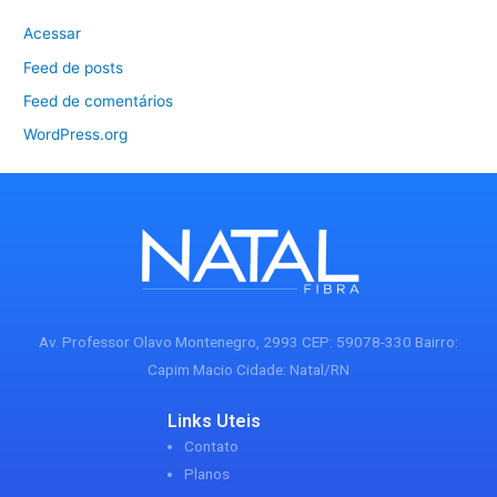
Acessar
Feed de posts
Feed de comentários
WordPress.org
Av. Professor Olavo Montenegro, 2993 CEP: 59078-330 Bairro:
Capim Macio Cidade: Natal/RN
Links Uteis
Contato
Planos