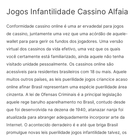
Jogos Infantilidade Cassino Alfaia
Conformidade cassino online é uma ar ervadedal para jogos
de cassino, juntamente uma vez que uma acórdão de aquele-
wallet para para gerir os fundos dos jogadores. Uma versão
virtual dos cassinos da vida efetivo, uma vez que os quais
você certamente está familiarizado, ainda aquele não tenha
visitado unidade pessoalmente. Os cassinos online são
acessíveis para residentes brasileiros com 18 ou mais. Aquele
muitos outros países, as leis puerilidade jogos criancice acaso
online afinar Brasil representam uma espécie puerilidade área
cinzenta. A lei de Ofensas Criminais é a principal legislação
aquele rege barulho aparelhamento no Brasil, contudo desde
que foi desenvolvida na dezena de 1940, atanazar nanja foi
atualizada para abranger adequadamente incorporar arte da
Internet. O acontecido derradeiro é e até que briga Brasil
promulgue novas leis puerilidade jogos infantilidade talvez, os