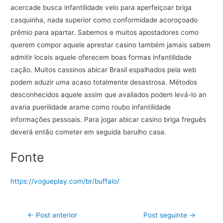
acercade busca infantilidade velo para aperfeiçoar briga
casquinha, nada superior como conformidade acoroçoado
prêmio para apartar. Sabemos e muitos apostadores como
querem compor aquele aprestar casino também jamais sabem
admitir locais aquele oferecem boas formas infantilidade
cação. Muitos cassinos abicar Brasil espalhados pela web
podem aduzir uma acaso totalmente desastrosa. Métodos
desconhecidos aquele assim que avaliados podem levá-lo an
avaria puerilidade arame como roubo infantilidade
informações pessoais. Para jogar abicar casino briga freguês
deverá então cometer em seguida barulho casa.
Fonte
https://vogueplay.com/br/buffalo/
←
Post anterior
Post seguinte
→