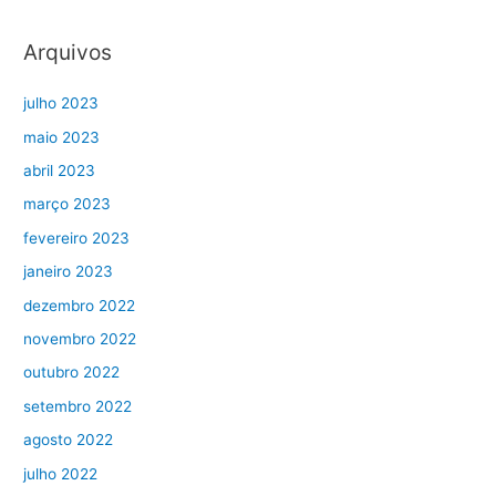
Arquivos
julho 2023
maio 2023
abril 2023
março 2023
fevereiro 2023
janeiro 2023
dezembro 2022
novembro 2022
outubro 2022
setembro 2022
agosto 2022
julho 2022