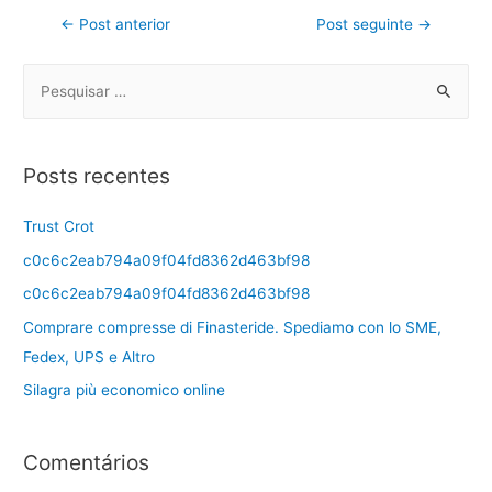
←
Post anterior
Post seguinte
→
Posts recentes
Trust Crot
c0c6c2eab794a09f04fd8362d463bf98
c0c6c2eab794a09f04fd8362d463bf98
Comprare compresse di Finasteride. Spediamo con lo SME,
Fedex, UPS e Altro
Silagra più economico online
Comentários