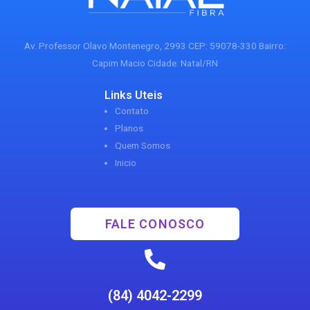
Av. Professor Olavo Montenegro, 2993 CEP: 59078-330 Bairro:
Capim Macio Cidade: Natal/RN
Links Uteis
Contato
Planos
Quem Somos
Inicio
FALE CONOSCO
(84) 4042-2299