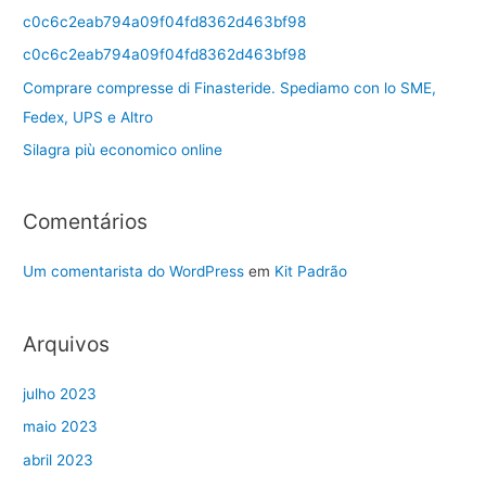
c0c6c2eab794a09f04fd8362d463bf98
c0c6c2eab794a09f04fd8362d463bf98
Comprare compresse di Finasteride. Spediamo con lo SME,
Fedex, UPS e Altro
Silagra più economico online
Comentários
Um comentarista do WordPress
em
Kit Padrão
Arquivos
julho 2023
maio 2023
abril 2023