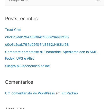
Posts recentes
Trust Crot
c0c6c2eab794a09f04fd8362d463bf98
c0c6c2eab794a09f04fd8362d463bf98
Comprare compresse di Finasteride. Spediamo con lo SME,
Fedex, UPS e Altro
Silagra più economico online
Comentários
Um comentarista do WordPress
em
Kit Padrão