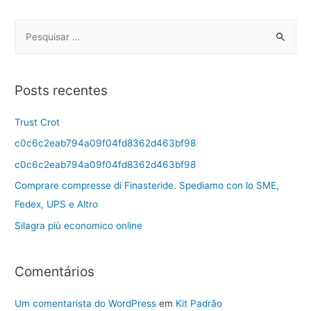
Posts recentes
Trust Crot
c0c6c2eab794a09f04fd8362d463bf98
c0c6c2eab794a09f04fd8362d463bf98
Comprare compresse di Finasteride. Spediamo con lo SME,
Fedex, UPS e Altro
Silagra più economico online
Comentários
Um comentarista do WordPress
em
Kit Padrão