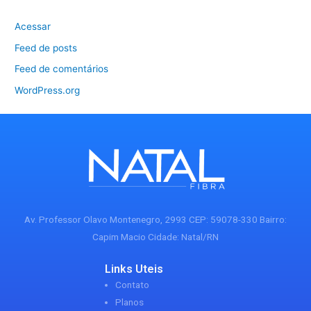
Acessar
Feed de posts
Feed de comentários
WordPress.org
Av. Professor Olavo Montenegro, 2993 CEP: 59078-330 Bairro:
Capim Macio Cidade: Natal/RN
Links Uteis
Contato
Planos