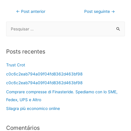
←
Post anterior
Post seguinte
→
Posts recentes
Trust Crot
c0c6c2eab794a09f04fd8362d463bf98
c0c6c2eab794a09f04fd8362d463bf98
Comprare compresse di Finasteride. Spediamo con lo SME,
Fedex, UPS e Altro
Silagra più economico online
Comentários