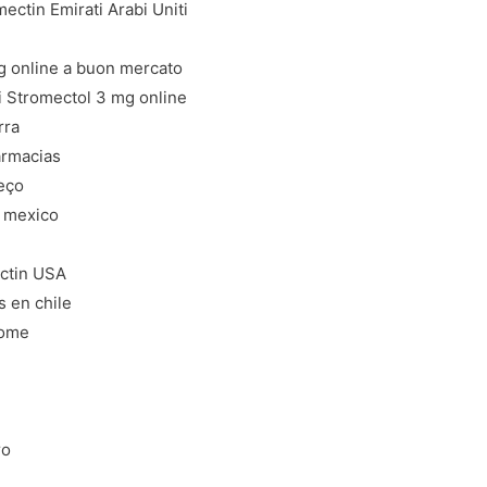
ctin Emirati Arabi Uniti
g online a buon mercato
i Stromectol 3 mg online
rra
armacias
eço
n mexico
ctin USA
s en chile
nome
ro