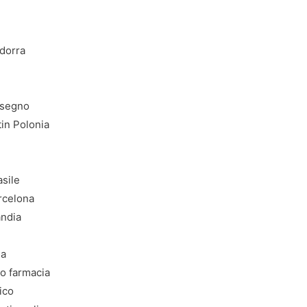
dorra
ssegno
in Polonia
sile
rcelona
andia
ia
o farmacia
ico