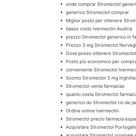
onde comprar Stromectol gener
generico Stromectol comprar
Miglior posto per ottenere Strom
basso costo Ivermectin Austria
prezzo Stromectol generico in f
Prezzo 3 mg Stromectol Norveg
Dove posso ottenere Stromectol
Posto più economico per compra
conveniente Stromectol Ivermect
Sconto Stromectol 3 mg Inghilte
Stromectol venta farmacias
quanto costa Stromectol farmacia
generico do Stromectol rio de ja
Ordine online Ivermectin
Stromectol precio farmacia esp
Acquistare Stromectol Portogall
acquistare Stromectol originale 