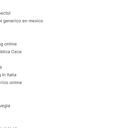
ectol
l generico en mexico
mg online
blica Ceca
a
n Italia
rico online
vegia