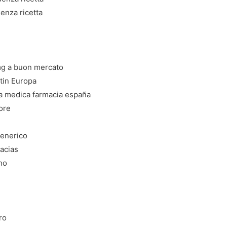
enza ricetta
e
mg a buon mercato
tin Europa
ta medica farmacia españa
ore
generico
acias
no
ro