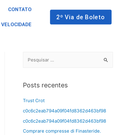
CONTATO
2º Via de Boleto
 VELOCIDADE
Posts recentes
Trust Crot
c0c6c2eab794a09f04fd8362d463bf98
c0c6c2eab794a09f04fd8362d463bf98
Comprare compresse di Finasteride.