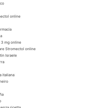
ico
ectol online
armacia
ia
 3 mg online
re Stromectol online
in Israele
rra
 italiana
neiro
aña
o
senza ricetta