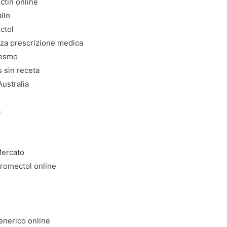
ctin online
llo
ctol
nza prescrizione medica
mesmo
 sin receta
ustralia
a
Mercato
tromectol online
enerico online