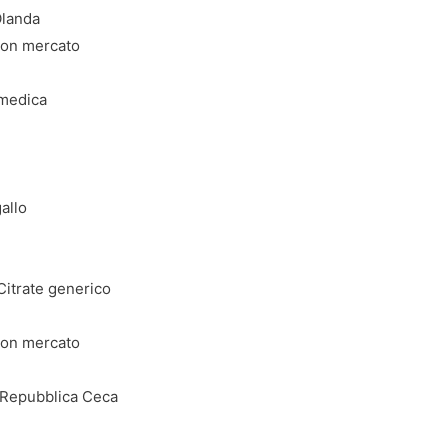
Olanda
buon mercato
 medica
allo
 Citrate generico
buon mercato
e Repubblica Ceca