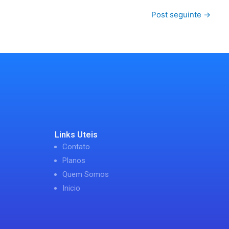
Post seguinte
→
Links Uteis
Contato
Planos
Quem Somos
Inicio