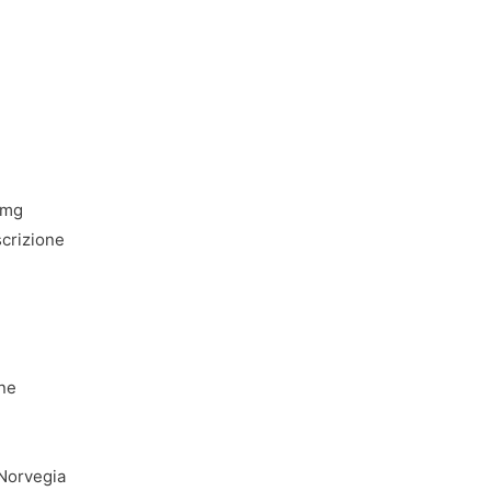
 mg
scrizione
ine
 Norvegia