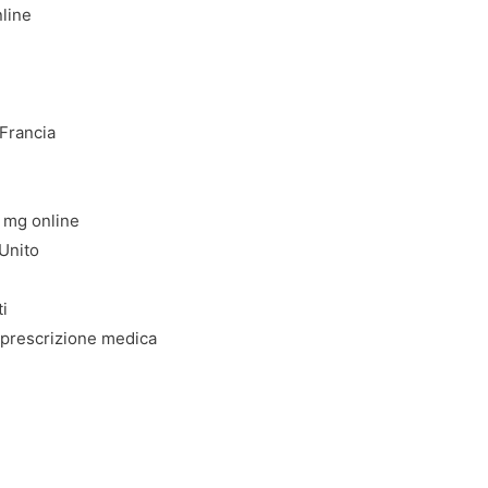
nline
 Francia
0 mg online
Unito
ti
 prescrizione medica