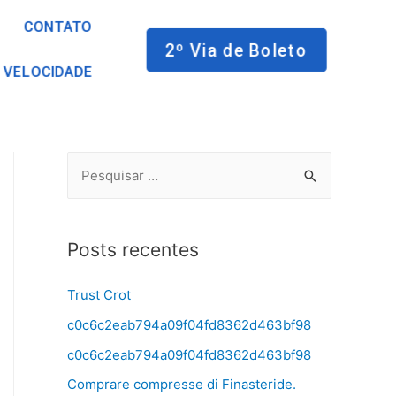
CONTATO
2º Via de Boleto
 VELOCIDADE
Posts recentes
Trust Crot
c0c6c2eab794a09f04fd8362d463bf98
c0c6c2eab794a09f04fd8362d463bf98
Comprare compresse di Finasteride.