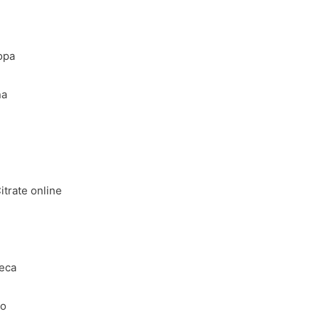
ropa
ña
itrate online
Ceca
to