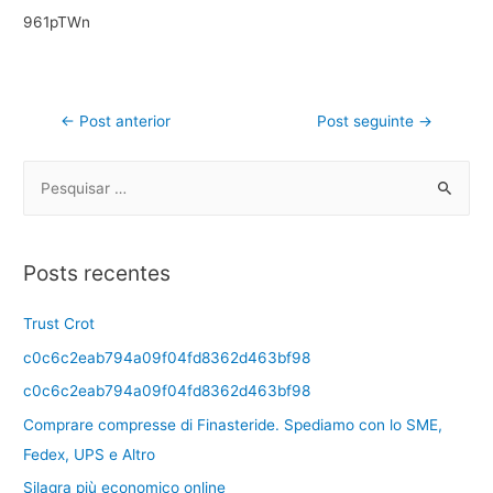
961pTWn
←
Post anterior
Post seguinte
→
Posts recentes
Trust Crot
c0c6c2eab794a09f04fd8362d463bf98
c0c6c2eab794a09f04fd8362d463bf98
Comprare compresse di Finasteride. Spediamo con lo SME,
Fedex, UPS e Altro
Silagra più economico online