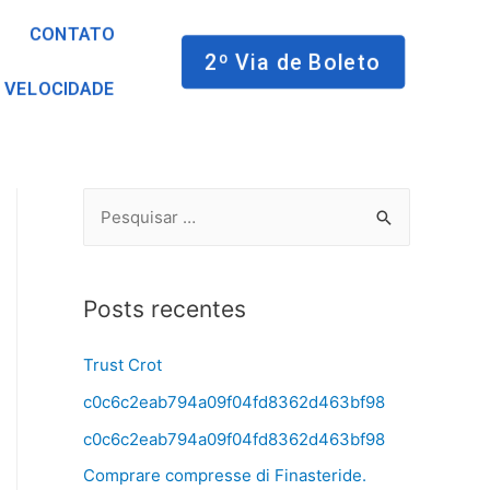
CONTATO
2º Via de Boleto
 VELOCIDADE
Posts recentes
Trust Crot
c0c6c2eab794a09f04fd8362d463bf98
c0c6c2eab794a09f04fd8362d463bf98
Comprare compresse di Finasteride.