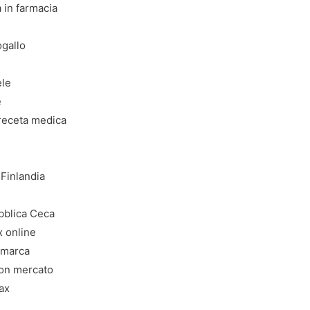
 in farmacia
gallo
ele
e
receta medica
Finlandia
bblica Ceca
 online
imarca
uon mercato
ax