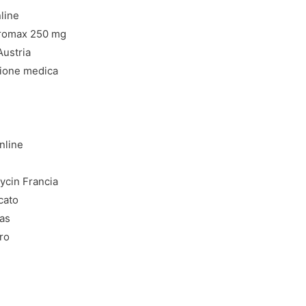
line
thromax 250 mg
Austria
zione medica
nline
ycin Francia
cato
ias
ro