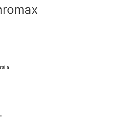
thromax
n
ralia
a
io