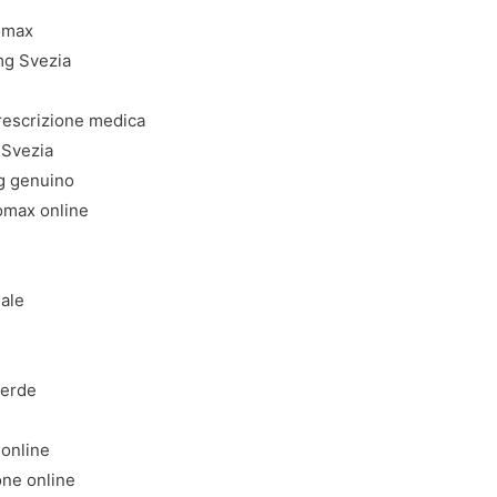
romax
mg Svezia
rescrizione medica
 Svezia
g genuino
romax online
nale
verde
 online
one online