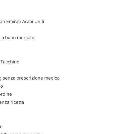
n Emirati Arabi Uniti
n a buon mercato
x
 Tacchino
 senza prescrizione medica
ro
ordine
nza ricetta
in