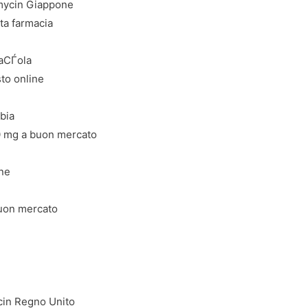
mycin Giappone
ta farmacia
aСЃola
to online
bia
50 mg a buon mercato
ine
buon mercato
cin Regno Unito