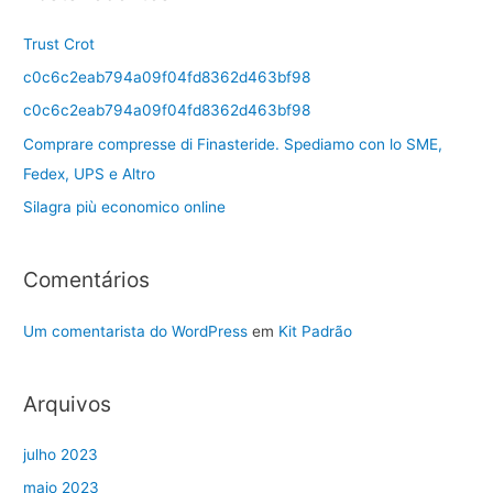
Trust Crot
c0c6c2eab794a09f04fd8362d463bf98
c0c6c2eab794a09f04fd8362d463bf98
Comprare compresse di Finasteride. Spediamo con lo SME,
Fedex, UPS e Altro
Silagra più economico online
Comentários
Um comentarista do WordPress
em
Kit Padrão
Arquivos
julho 2023
maio 2023