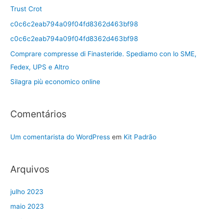
Trust Crot
c0c6c2eab794a09f04fd8362d463bf98
c0c6c2eab794a09f04fd8362d463bf98
Comprare compresse di Finasteride. Spediamo con lo SME,
Fedex, UPS e Altro
Silagra più economico online
Comentários
Um comentarista do WordPress
em
Kit Padrão
Arquivos
julho 2023
maio 2023