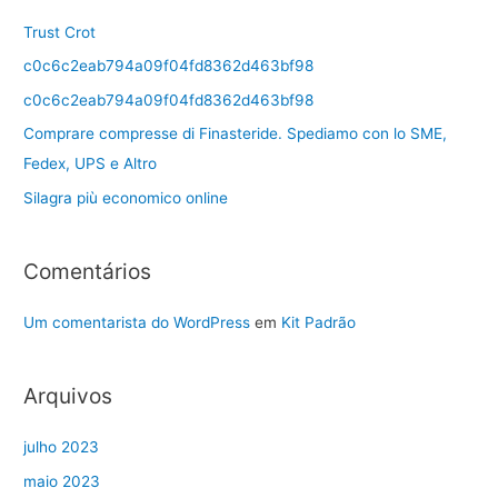
Trust Crot
c0c6c2eab794a09f04fd8362d463bf98
c0c6c2eab794a09f04fd8362d463bf98
Comprare compresse di Finasteride. Spediamo con lo SME,
Fedex, UPS e Altro
Silagra più economico online
Comentários
Um comentarista do WordPress
em
Kit Padrão
Arquivos
julho 2023
maio 2023