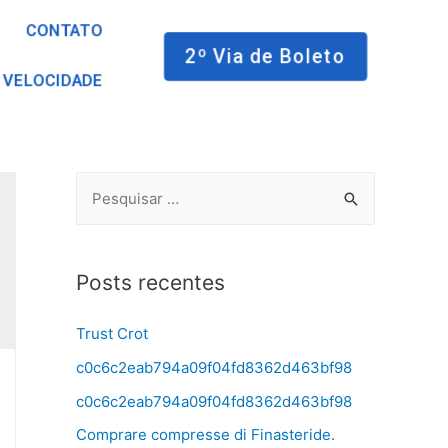
CONTATO
2º Via de Boleto
 VELOCIDADE
Posts recentes
Trust Crot
c0c6c2eab794a09f04fd8362d463bf98
c0c6c2eab794a09f04fd8362d463bf98
Comprare compresse di Finasteride.