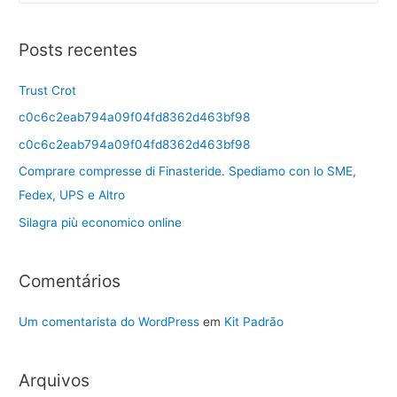
Posts recentes
Trust Crot
c0c6c2eab794a09f04fd8362d463bf98
c0c6c2eab794a09f04fd8362d463bf98
Comprare compresse di Finasteride. Spediamo con lo SME,
Fedex, UPS e Altro
Silagra più economico online
Comentários
Um comentarista do WordPress
em
Kit Padrão
Arquivos