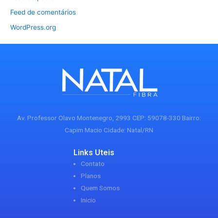
Feed de comentários
WordPress.org
Av. Professor Olavo Montenegro, 2993 CEP: 59078-330 Bairro:
Capim Macio Cidade: Natal/RN
Links Uteis
Contato
Planos
Quem Somos
Inicio