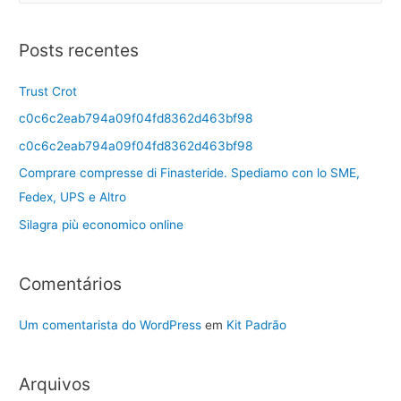
Posts recentes
Trust Crot
c0c6c2eab794a09f04fd8362d463bf98
c0c6c2eab794a09f04fd8362d463bf98
Comprare compresse di Finasteride. Spediamo con lo SME,
Fedex, UPS e Altro
Silagra più economico online
Comentários
Um comentarista do WordPress
em
Kit Padrão
Arquivos