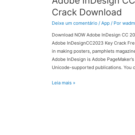
Adobe InDesign CC 
Crack Download
Deixe um comentário
/
App
/ Por
wadm
Download NOW Adobe InDesign CC 2023
Adobe InDesignCC2023 Key Crack Free 
in making posters, pamphlets magazin
Adobe InDesign is Adobe PageMaker’s 
Unicode-supported publications. You c
Leia mais »