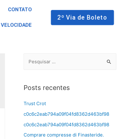
CONTATO
2º Via de Boleto
 VELOCIDADE
Posts recentes
Trust Crot
c0c6c2eab794a09f04fd8362d463bf98
c0c6c2eab794a09f04fd8362d463bf98
Comprare compresse di Finasteride.