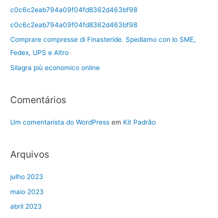
c0c6c2eab794a09f04fd8362d463bf98
c0c6c2eab794a09f04fd8362d463bf98
Comprare compresse di Finasteride. Spediamo con lo SME,
Fedex, UPS e Altro
Silagra più economico online
Comentários
Um comentarista do WordPress
em
Kit Padrão
Arquivos
julho 2023
maio 2023
abril 2023