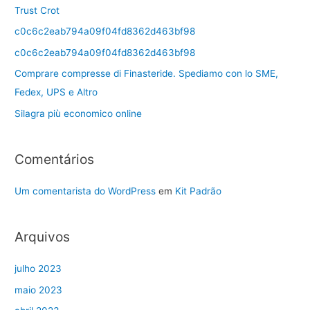
Trust Crot
c0c6c2eab794a09f04fd8362d463bf98
c0c6c2eab794a09f04fd8362d463bf98
Comprare compresse di Finasteride. Spediamo con lo SME,
Fedex, UPS e Altro
Silagra più economico online
Comentários
Um comentarista do WordPress
em
Kit Padrão
Arquivos
julho 2023
maio 2023