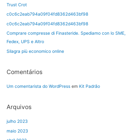
Trust Crot
c0c6c2eab794a09f04fd8362d463bf98
c0c6c2eab794a09f04fd8362d463bf98
Comprare compresse di Finasteride. Spediamo con lo SME,
Fedex, UPS e Altro
Silagra più economico online
Comentários
Um comentarista do WordPress
em
Kit Padrão
Arquivos
julho 2023
maio 2023