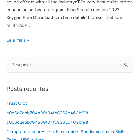
sound effects with all the industryвЂ™s very best online stereo
enhancing software program. Flag Season casting 2023
Keygen Free Download can be a detailed toolset that has
multitrack, …
Leia mais »
Posts recentes
Trust Crot
c0c6c2eab794a09f04fd8362d463bf98
c0c6c2eab794a09f04fd8362d463bf98
Comprare compresse di Finasteride. Spediamo con lo SME,