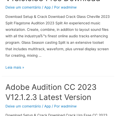
Deixe um comentário
/
App
/ Por
wadminw
Download Setup & Crack Download Crack Glass Cheville 2023
Split Flagstone Audition 2023 Split An experienced music
workstation. Create, combine, in addition to layout sound files
with all the industryвЂ™s finest online audio tracks enhancing
program. Glass Season casting Split is an extensive toolset
that includes multitrack, waveform, plus unreal display screen
for creating, mixing …
Leia mais »
Adobe Audition CC 2023
V12.1.2.3 Latest Version
Deixe um comentário
/
App
/ Por
wadminw
Download Setup & Crack Download Crack Urn Esse CC 2023