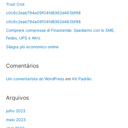
Trust Crot
c0c6c2eab794a09f04fd8362d463bf98
c0c6c2eab794a09f04fd8362d463bf98
Comprare compresse di Finasteride. Spediamo con lo SME,
Fedex, UPS e Altro
Silagra più economico online
Comentários
Um comentarista do WordPress
em
Kit Padrão
Arquivos
julho 2023
maio 2023