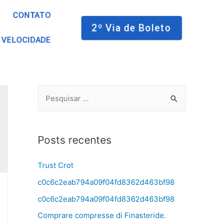
CONTATO
2º Via de Boleto
 VELOCIDADE
Posts recentes
Trust Crot
c0c6c2eab794a09f04fd8362d463bf98
c0c6c2eab794a09f04fd8362d463bf98
Comprare compresse di Finasteride.