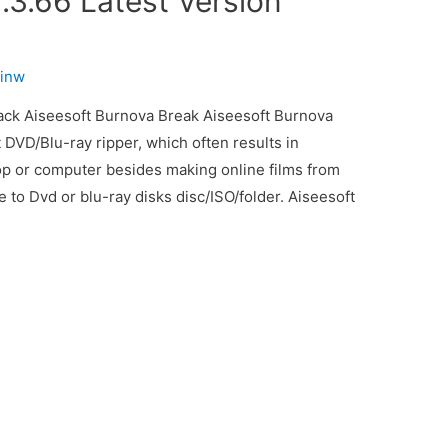
.3.66 Latest Version
inw
ck Aiseesoft Burnova Break Aiseesoft Burnova
 DVD/Blu-ray ripper, which often results in
p or computer besides making online films from
 to Dvd or blu-ray disks disc/ISO/folder. Aiseesoft