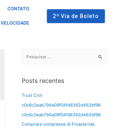
CONTATO
2º Via de Boleto
 VELOCIDADE
Posts recentes
Trust Crot
c0c6c2eab794a09f04fd8362d463bf98
c0c6c2eab794a09f04fd8362d463bf98
Comprare compresse di Finasteride.