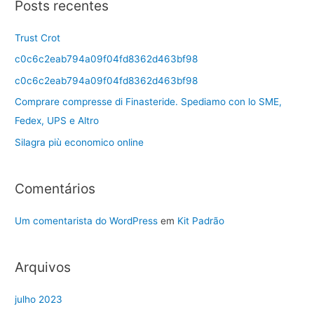
Posts recentes
Trust Crot
c0c6c2eab794a09f04fd8362d463bf98
c0c6c2eab794a09f04fd8362d463bf98
Comprare compresse di Finasteride. Spediamo con lo SME,
Fedex, UPS e Altro
Silagra più economico online
Comentários
Um comentarista do WordPress
em
Kit Padrão
Arquivos
julho 2023