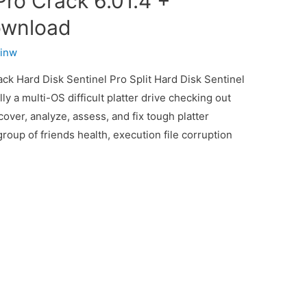
Pro Crack 6.01.4 +
ownload
inw
 Hard Disk Sentinel Pro Split Hard Disk Sentinel
ly a multi-OS difficult platter drive checking out
cover, analyze, assess, and fix tough platter
group of friends health, execution file corruption