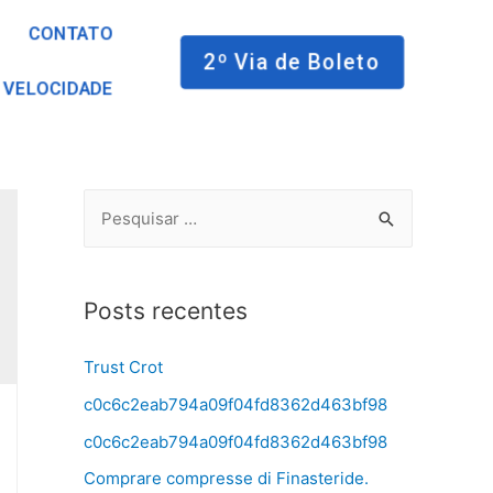
CONTATO
2º Via de Boleto
 VELOCIDADE
Posts recentes
Trust Crot
c0c6c2eab794a09f04fd8362d463bf98
c0c6c2eab794a09f04fd8362d463bf98
Comprare compresse di Finasteride.