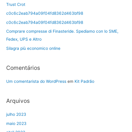
Trust Crot
c0c6c2eab794a09f04fd8362d463bf98
c0c6c2eab794a09f04fd8362d463bf98
Comprare compresse di Finasteride. Spediamo con lo SME,
Fedex, UPS e Altro
Silagra più economico online
Comentários
Um comentarista do WordPress
em
Kit Padrão
Arquivos
julho 2023
maio 2023