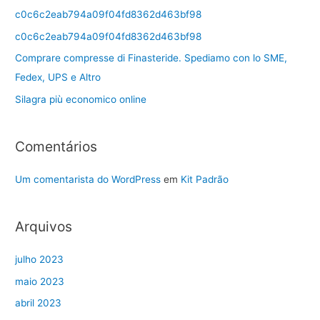
c0c6c2eab794a09f04fd8362d463bf98
c0c6c2eab794a09f04fd8362d463bf98
Comprare compresse di Finasteride. Spediamo con lo SME,
Fedex, UPS e Altro
Silagra più economico online
Comentários
Um comentarista do WordPress
em
Kit Padrão
Arquivos
julho 2023
maio 2023
abril 2023