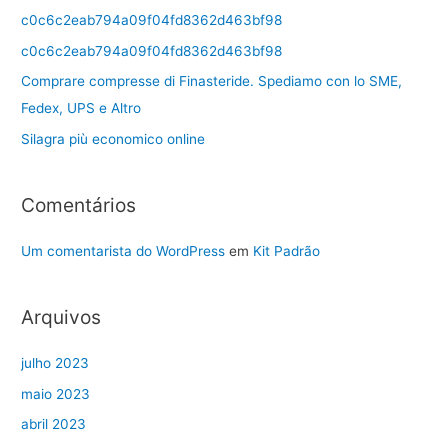
c0c6c2eab794a09f04fd8362d463bf98
c0c6c2eab794a09f04fd8362d463bf98
Comprare compresse di Finasteride. Spediamo con lo SME,
Fedex, UPS e Altro
Silagra più economico online
Comentários
Um comentarista do WordPress
em
Kit Padrão
Arquivos
julho 2023
maio 2023
abril 2023