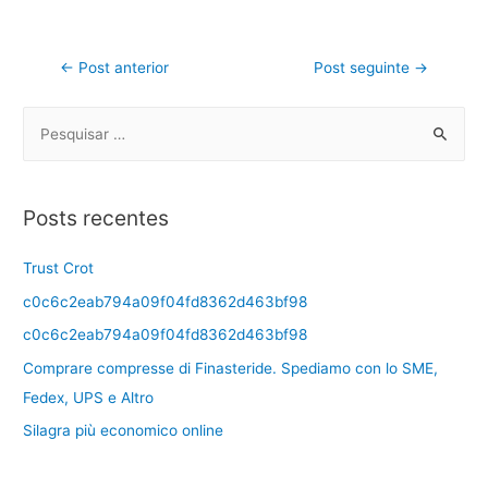
←
Post anterior
Post seguinte
→
Posts recentes
Trust Crot
c0c6c2eab794a09f04fd8362d463bf98
c0c6c2eab794a09f04fd8362d463bf98
Comprare compresse di Finasteride. Spediamo con lo SME,
Fedex, UPS e Altro
Silagra più economico online