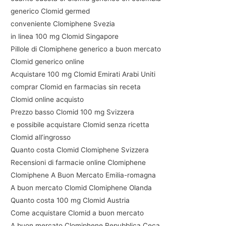
generico Clomid germed
conveniente Clomiphene Svezia
in linea 100 mg Clomid Singapore
Pillole di Clomiphene generico a buon mercato
Clomid generico online
Acquistare 100 mg Clomid Emirati Arabi Uniti
comprar Clomid en farmacias sin receta
Clomid online acquisto
Prezzo basso Clomid 100 mg Svizzera
e possibile acquistare Clomid senza ricetta
Clomid all’ingrosso
Quanto costa Clomid Clomiphene Svizzera
Recensioni di farmacie online Clomiphene
Clomiphene A Buon Mercato Emilia-romagna
A buon mercato Clomid Clomiphene Olanda
Quanto costa 100 mg Clomid Austria
Come acquistare Clomid a buon mercato
A buon mercato Clomiphene Repubblica Ceca