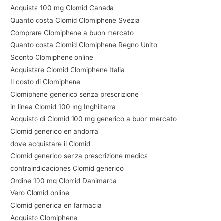
Acquista 100 mg Clomid Canada
Quanto costa Clomid Clomiphene Svezia
Comprare Clomiphene a buon mercato
Quanto costa Clomid Clomiphene Regno Unito
Sconto Clomiphene online
Acquistare Clomid Clomiphene Italia
Il costo di Clomiphene
Clomiphene generico senza prescrizione
in linea Clomid 100 mg Inghilterra
Acquisto di Clomid 100 mg generico a buon mercato
Clomid generico en andorra
dove acquistare il Clomid
Clomid generico senza prescrizione medica
contraindicaciones Clomid generico
Ordine 100 mg Clomid Danimarca
Vero Clomid online
Clomid generica en farmacia
Acquisto Clomiphene