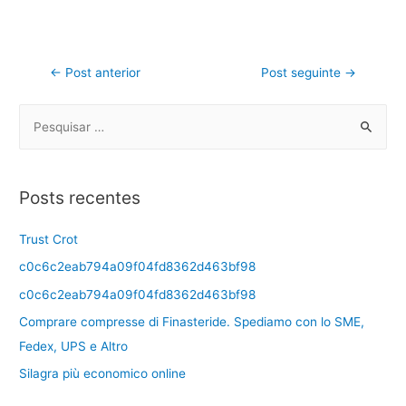
←
Post anterior
Post seguinte
→
Posts recentes
Trust Crot
c0c6c2eab794a09f04fd8362d463bf98
c0c6c2eab794a09f04fd8362d463bf98
Comprare compresse di Finasteride. Spediamo con lo SME,
Fedex, UPS e Altro
Silagra più economico online