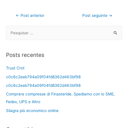
←
Post anterior
Post seguinte
→
Posts recentes
Trust Crot
c0c6c2eab794a09f04fd8362d463bf98
c0c6c2eab794a09f04fd8362d463bf98
Comprare compresse di Finasteride. Spediamo con lo SME,
Fedex, UPS e Altro
Silagra più economico online