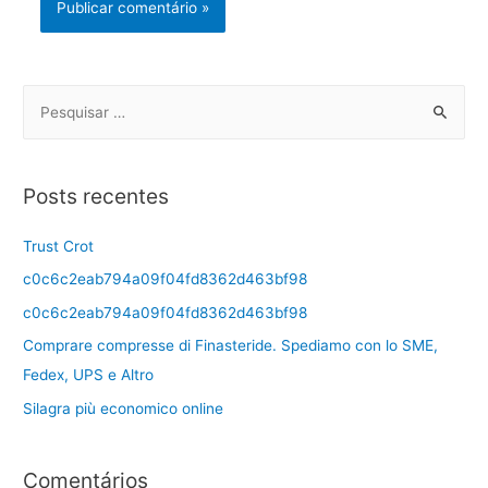
Posts recentes
Trust Crot
c0c6c2eab794a09f04fd8362d463bf98
c0c6c2eab794a09f04fd8362d463bf98
Comprare compresse di Finasteride. Spediamo con lo SME,
Fedex, UPS e Altro
Silagra più economico online
Comentários